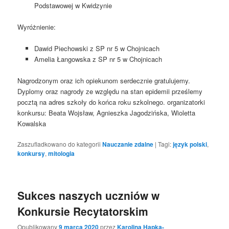
Podstawowej w Kwidzynie
Wyróżnienie:
Dawid Piechowski z SP nr 5 w Chojnicach
Amelia Łangowska z SP nr 5 w Chojnicach
Nagrodzonym oraz ich opiekunom serdecznie gratulujemy.
Dyplomy oraz nagrody ze względu na stan epidemii prześlemy
pocztą na adres szkoły do końca roku szkolnego. organizatorki
konkursu: Beata Wojsław, Agnieszka Jagodzińska, Wioletta
Kowalska
Zaszufladkowano do kategorii
Nauczanie zdalne
|
Tagi:
język polski
,
konkursy
,
mitologia
Sukces naszych uczniów w
Konkursie Recytatorskim
Opublikowany
9 marca 2020
przez
Karolina Hapka-