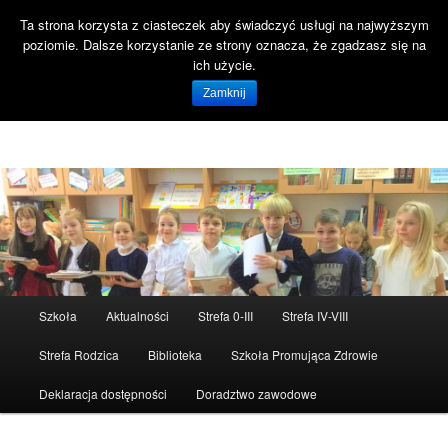
Ta strona korzysta z ciasteczek aby świadczyć usługi na najwyższym
Szuka
poziomie. Dalsze korzystanie ze strony oznacza, że zgadzasz się na
Open 
ich użycie.
Witaj na stronie SP47 Gdańsk!
Zamknij
Szkoła Podstawowa nr 47 ul. Reformacka 18 80-808 Gdańsk
Menu
Szkoła
Aktualności
Strefa 0-III
Strefa IV-VIII
Przeskocz
Przeskocz
główne
Strefa Rodzica
Biblioteka
Szkoła Promująca Zdrowie
do
do
Deklaracja dostępności
Doradztwo zawodowe
tekstu
widgetów