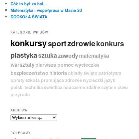
Cóż to był za bal…
Matematyka i współpraca w klasie 2d
DOOKOŁA ŚWIATA
KATEGORIE WPISÓW
konkursy
sport
zdrowie
konkurs
plastyka
sztuka
zawody
matematyka
warsztaty
pierwsza pomoc
wycieczka
bezpieczeństwo
historia
obiady
święto
patriotyzm
opłaty
szkoła promująca zdrowie
wycieczki
język
polski
technika
świetlica
nauczanie zdalne
czytelnictwo
przyroda
ARCHIWA
A
r
c
POLECAMY
h