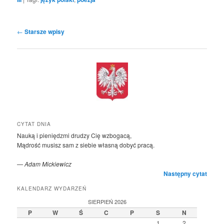
Nawigacja
←
Starsze wpisy
po
wpisach
CYTAT DNIA
Nauką i pieniędzmi drudzy Cię wzbogacą,
Mądrość musisz sam z siebie własną dobyć pracą.
—
Adam Mickiewicz
Następny cytat
KALENDARZ WYDARZEŃ
SIERPIEŃ 2026
P
W
Ś
C
P
S
N
1
2