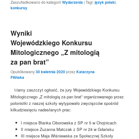
Zaszufladkowano do kategorii
Wydarzenia
|
Tagi:
język polski
,
konkursy
Wyniki
Wojewódzkiego Konkursu
Mitologicznego „Z mitologią
za pan brat”
Opublikowany
30 kwietnia 2020
przez
Katarzyna
Filińska
amy zaszczyt ogłosić, że jury Wojewódzkiego Konkursu
M
Mitologicznego „Z mitologią za pan brat” organizowanego przez
polonistki z naszej szkoły wytypowało zwycięzców spośród
kilkudziesięciu nadesłanych prac:
I miejsce Blanka Ciborowska z SP nr 5 w Chojnicach
II miejsce Zuzanna Matczak z SP nr 24 w Gdańsku
III miejsce Maja Wiśniewska ze Społecznej Szkoły