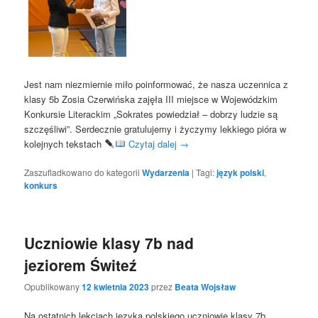
Jest nam niezmiernie miło poinformować, że nasza uczennica z
klasy 5b Zosia Czerwińska zajęła III miejsce
w Wojewódzkim
Konkursie Literackim „Sokrates powiedział – dobrzy ludzie są
szczęśliwi”. Serdecznie gratulujemy i
ż
yczymy lekkiego pióra w
kolejnych tekstach
Czytaj dalej
→
Zaszufladkowano do kategorii
Wydarzenia
|
Tagi:
język polski
,
konkurs
Uczniowie klasy 7b nad
jeziorem Świteź
Opublikowany
12 kwietnia 2023
przez
Beata Wojsław
Na ostatnich lekcjach języka polskiego uczniowie klasy 7b