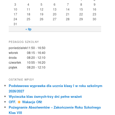
3
4
5
6
7
8
9
10
11
12
13
14
15
16
17
18
19
20
21
22
23
24
25
26
27
28
29
30
31
« lip
PEDAGOG SZKOLNY
poniedziałek
11:50 - 16:50
wtorek
08:15 - 16:40
środa
08:20 - 12:10
czwartek
10:55 - 16:20
piątek
08:20 - 12:10
OSTATNIE WPISY
Podstawowa wyprawka dla ucznia klasy I w roku szkolnym
2026/2027
Wycieczka klas ósmych-trzy dni pełne wrażeń
OFF.
Wakacje ON!
Pożegnanie Absolwentów – Zakończenie Roku Szkolnego
Klas VIII