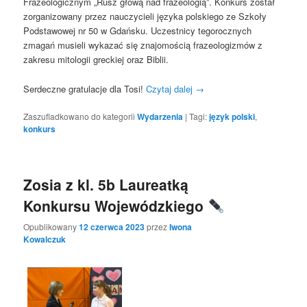
Frazeologicznym „Rusz głową nad frazeologią”. Konkurs został
zorganizowany przez nauczycieli języka polskiego ze Szkoły
Podstawowej nr 50 w Gdańsku. Uczestnicy tegorocznych
zmagań musieli wykazać się znajomością frazeologizmów z
zakresu mitologii greckiej oraz Biblii.
Serdeczne gratulacje dla Tosi!
Czytaj dalej
→
Zaszufladkowano do kategorii
Wydarzenia
|
Tagi:
język polski
,
konkurs
Zosia z kl. 5b Laureatką
Konkursu Wojewódzkiego
Opublikowany
12 czerwca 2023
przez
Iwona
Kowalczuk