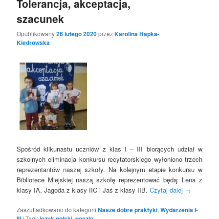
Tolerancja, akceptacja,
szacunek
Opublikowany
26 lutego 2020
przez
Karolina Hapka-
Kiedrowska
Spośród kilkunastu uczniów z klas I – III biorących udział w
szkolnych eliminacja konkursu recytatorskiego wyłoniono trzech
reprezentantów naszej szkoły. Na kolejnym etapie konkursu w
Bibliotece Miejskiej naszą szkołę reprezentować będą: Lena z
klasy IA, Jagoda z klasy IIC i Jaś z klasy IIB.
Czytaj dalej
→
Zaszufladkowano do kategorii
Nasze dobre praktyki
,
Wydarzenia I-
III
|
Tagi:
język polski
,
poezja