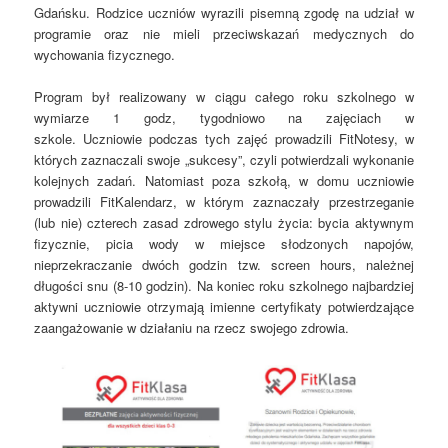
Gdańsku
.
R
odzice
uczniów
wyrazili pisemną zgodę na udział w
programie oraz nie mieli przeciwskazań medycznych do
wychowania fizycznego.
Program był realizowany
w ciągu
całego
roku szkolnego w
wymiarze 1 godz, tygodniowo
na zajęciach w
szkole.
Uczniowie
podczas tych zajęć prowadzili
FitNotesy
, w
których
zaznaczali swoje „sukcesy”, czyli potwierdzali wykonanie
kolejnych zadań. Natomiast poza szkołą, w domu uczniowie
prowadzili
FitKalendarz
, w którym zaznaczały przestrzeganie
(lub
nie) czterech
zasad zdrowego stylu życia: bycia aktywnym
fizycznie, picia wody w miejsce słodzonych napojów,
nieprzekraczanie dwóch godzin tzw.
screen
hours
, należnej
długości snu (8-10 godzin).
Na koniec roku szkolnego najbardziej
aktywni uczniowie otrzymają imienne certyfikaty potwierdzające
zaangażowanie w działaniu na rzecz swojego zdrowia.