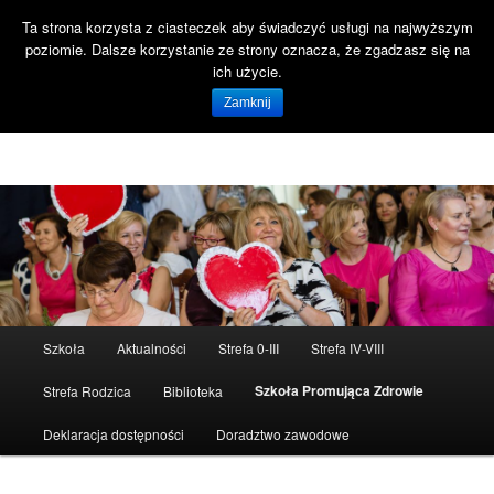
Ta strona korzysta z ciasteczek aby świadczyć usługi na najwyższym
Szuka
poziomie. Dalsze korzystanie ze strony oznacza, że zgadzasz się na
Open 
ich użycie.
Witaj na stronie SP47 Gdańsk!
Zamknij
Szkoła Podstawowa nr 47 ul. Reformacka 18 80-808 Gdańsk
Menu
Szkoła
Aktualności
Strefa 0-III
Strefa IV-VIII
Przeskocz
główne
Szkoła Promująca Zdrowie
Strefa Rodzica
Biblioteka
do
Deklaracja dostępności
Doradztwo zawodowe
tekstu