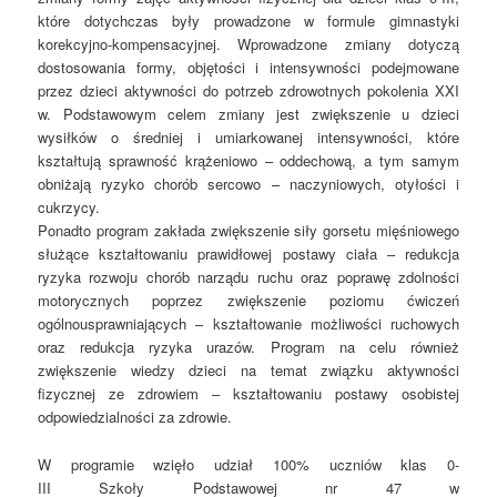
które dotychczas były prowadzone w formule gimnastyki
korekcyjno-kompensacyjnej. Wprowadzone zmiany dotyczą
dostosowania formy, objętości i intensywności podejmowane
przez dzieci aktywności do potrzeb zdrowotnych pokolenia XXI
w. Podstawowym celem zmiany jest zwiększenie u dzieci
wysiłków o średniej i umiarkowanej intensywności, które
kształtują sprawność krążeniowo – oddechową, a tym samym
obniżają ryzyko chorób sercowo – naczyniowych
, otyłości i
cukrzycy.
Ponad
to program zakłada zwiększenie siły gorsetu mięśniowego
służące kształtowaniu prawidłowej postawy ciała – redukcja
ryzyka rozwoju chorób narządu ruchu
oraz
p
opraw
ę
zdolności
motorycznych poprzez zwiększenie poziomu ćwiczeń
ogólnousprawniających – kształtowanie możliwości ruchowych
oraz redukcja ryzyka urazów.
Program na celu również
z
większenie wiedzy dzieci na temat związku aktywności
fizycznej ze zdrowiem – kształtowaniu postawy osobistej
odpowiedzialności za zdrowie
.
W
programie wzięło
udział
100%
uczni
ów
klas 0-
III
S
zkoły
P
odstawowej nr
47 w