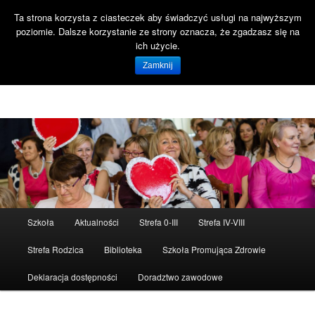
Ta strona korzysta z ciasteczek aby świadczyć usługi na najwyższym
Szuka
poziomie. Dalsze korzystanie ze strony oznacza, że zgadzasz się na
Open 
ich użycie.
Witaj na stronie SP47 Gdańsk!
Zamknij
Szkoła Podstawowa nr 47 ul. Reformacka 18 80-808 Gdańsk
Menu
Szkoła
Aktualności
Strefa 0-III
Strefa IV-VIII
Przeskocz
Przeskocz
główne
Strefa Rodzica
Biblioteka
Szkoła Promująca Zdrowie
do
do
Deklaracja dostępności
Doradztwo zawodowe
tekstu
widgetów