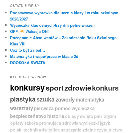
OSTATNIE WPISY
Podstawowa wyprawka dla ucznia klasy I w roku szkolnym
2026/2027
Wycieczka klas ósmych-trzy dni pełne wrażeń
OFF.
Wakacje ON!
Pożegnanie Absolwentów – Zakończenie Roku Szkolnego
Klas VIII
Cóż to był za bal…
Matematyka i współpraca w klasie 2d
DOOKOŁA ŚWIATA
KATEGORIE WPISÓW
konkursy
sport
zdrowie
konkurs
plastyka
sztuka
zawody
matematyka
warsztaty
pierwsza pomoc
wycieczka
bezpieczeństwo
historia
obiady
święto
patriotyzm
opłaty
szkoła promująca zdrowie
wycieczki
język
polski
technika
świetlica
nauczanie zdalne
czytelnictwo