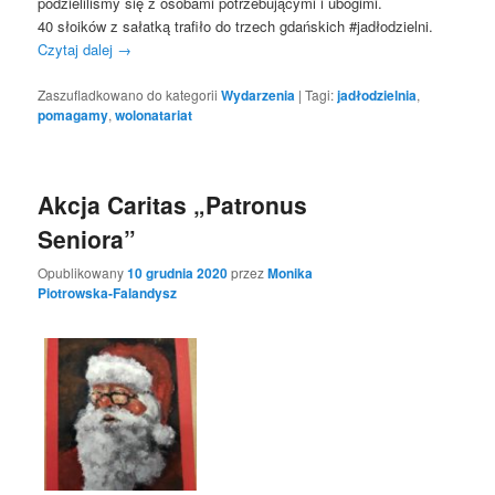
podzieliliśmy się z osobami potrzebującymi i ubogimi.
40 słoików z sałatką trafiło do trzech gdańskich #jadłodzielni.
Czytaj dalej
→
Zaszufladkowano do kategorii
Wydarzenia
|
Tagi:
jadłodzielnia
,
pomagamy
,
wolonatariat
Akcja Caritas „Patronus
Seniora”
Opublikowany
10 grudnia 2020
przez
Monika
Piotrowska-Falandysz