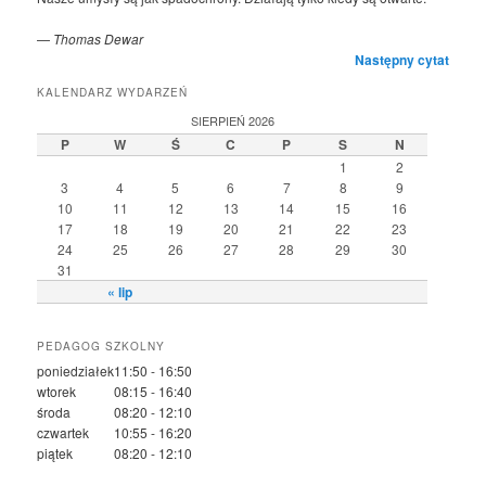
—
Thomas Dewar
Następny cytat
KALENDARZ WYDARZEŃ
SIERPIEŃ 2026
P
W
Ś
C
P
S
N
1
2
3
4
5
6
7
8
9
10
11
12
13
14
15
16
17
18
19
20
21
22
23
24
25
26
27
28
29
30
31
« lip
PEDAGOG SZKOLNY
poniedziałek
11:50 - 16:50
wtorek
08:15 - 16:40
środa
08:20 - 12:10
czwartek
10:55 - 16:20
piątek
08:20 - 12:10