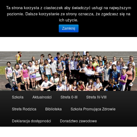
Ta strona korzysta z ciasteczek aby świadczyć usługi na najwyższym
Szuka
poziomie. Dalsze korzystanie ze strony oznacza, że zgadzasz się na
Open 
ich użycie.
Witaj na stronie SP47 Gdańsk!
Zamknij
Szkoła Podstawowa nr 47 ul. Reformacka 18 80-808 Gdańsk
Menu
Szkoła
Aktualności
Strefa 0-III
Strefa IV-VIII
Przeskocz
główne
Strefa Rodzica
Biblioteka
Szkoła Promująca Zdrowie
do
Deklaracja dostępności
Doradztwo zawodowe
tekstu