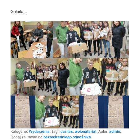
Galeria…
Kategorie:
Wydarzenia
. Tagi:
caritas
,
wolonatariat
. Autor:
admin
.
Dodaj zakładkę do
bezpośredniego odnośnika
.