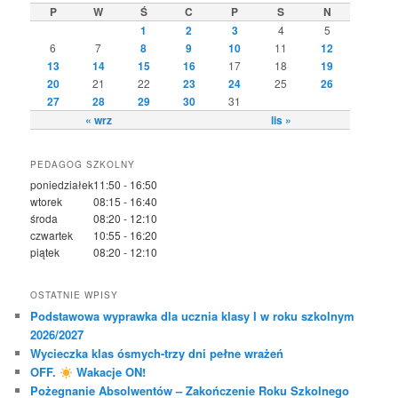
P
W
Ś
C
P
S
N
1
2
3
4
5
6
7
8
9
10
11
12
13
14
15
16
17
18
19
20
21
22
23
24
25
26
27
28
29
30
31
« wrz
lis »
PEDAGOG SZKOLNY
poniedziałek
11:50 - 16:50
wtorek
08:15 - 16:40
środa
08:20 - 12:10
czwartek
10:55 - 16:20
piątek
08:20 - 12:10
OSTATNIE WPISY
Podstawowa wyprawka dla ucznia klasy I w roku szkolnym
2026/2027
Wycieczka klas ósmych-trzy dni pełne wrażeń
OFF.
Wakacje ON!
Pożegnanie Absolwentów – Zakończenie Roku Szkolnego