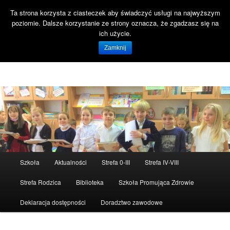
Ta strona korzysta z ciasteczek aby świadczyć usługi na najwyższym
Szuka
poziomie. Dalsze korzystanie ze strony oznacza, że zgadzasz się na
Open 
ich użycie.
Witaj na stronie SP47 Gdańsk!
Zamknij
Szkoła Podstawowa nr 47 ul. Reformacka 18 80-808 Gdańsk
Menu
Szkoła
Aktualności
Strefa 0-III
Strefa IV-VIII
Przeskocz
Przeskocz
główne
Strefa Rodzica
Biblioteka
Szkoła Promująca Zdrowie
do
do
Deklaracja dostępności
Doradztwo zawodowe
tekstu
widgetów