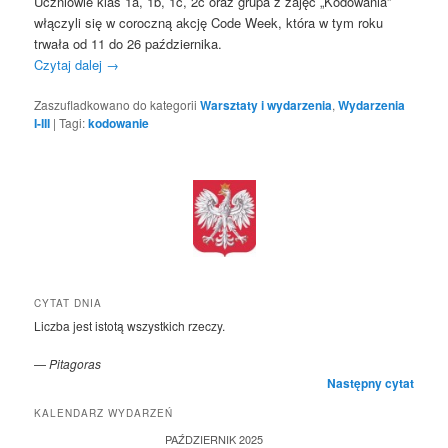
Uczniowie klas 1a, 1b, 1c, 2c oraz grupa z zajęć „Kodowania”
włączyli się w coroczną akcję Code Week, która w tym roku
trwała od 11 do 26 października.
Czytaj dalej
→
Zaszufladkowano do kategorii
Warsztaty i wydarzenia
,
Wydarzenia
I-III
|
Tagi:
kodowanie
CYTAT DNIA
Liczba jest istotą wszystkich rzeczy.
—
Pitagoras
Następny cytat
KALENDARZ WYDARZEŃ
PAŹDZIERNIK 2025