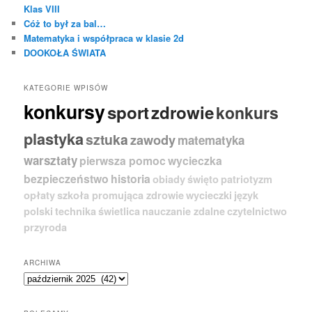
Klas VIII
Cóż to był za bal…
Matematyka i współpraca w klasie 2d
DOOKOŁA ŚWIATA
KATEGORIE WPISÓW
konkursy
sport
zdrowie
konkurs
plastyka
sztuka
zawody
matematyka
warsztaty
pierwsza pomoc
wycieczka
bezpieczeństwo
historia
obiady
święto
patriotyzm
opłaty
szkoła promująca zdrowie
wycieczki
język
polski
technika
świetlica
nauczanie zdalne
czytelnictwo
przyroda
ARCHIWA
A
r
c