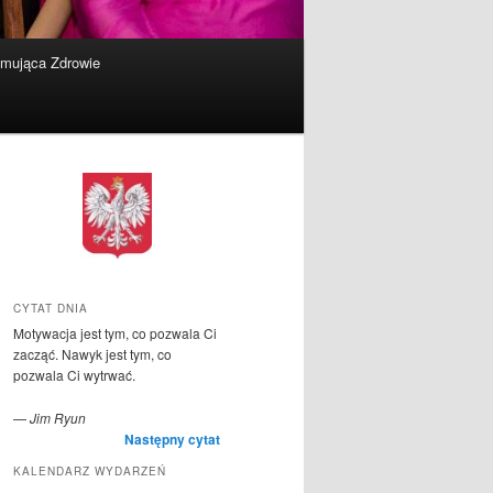
omująca Zdrowie
CYTAT DNIA
Motywacja jest tym, co pozwala Ci
zacząć. Nawyk jest tym, co
pozwala Ci wytrwać.
—
Jim Ryun
Następny cytat
KALENDARZ WYDARZEŃ