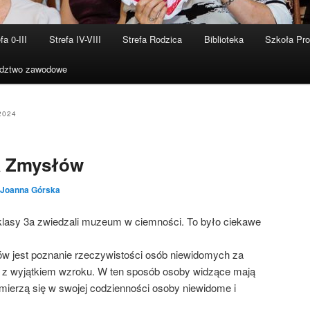
fa 0-III
Strefa IV-VIII
Strefa Rodzica
Biblioteka
Szkoła Pr
dztwo zawodowe
2024
a Zmysłów
Joanna Górska
 klasy 3a zwiedzali muzeum w ciemności. To było ciekawe
ów jest poznanie rzeczywistości osób niewidomych za
z wyjątkiem wzroku. W ten sposób osoby widzące mają
ierzą się w swojej codzienności osoby niewidome i