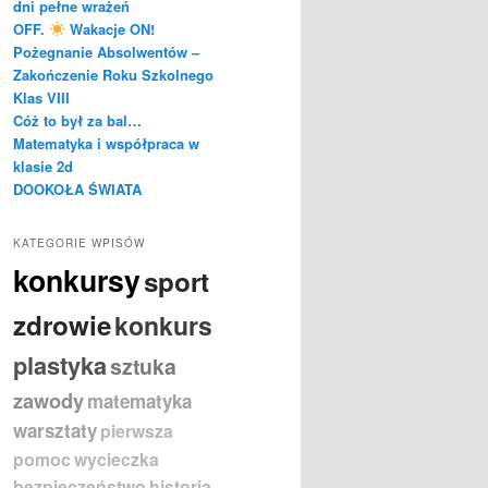
dni pełne wrażeń
OFF.
Wakacje ON!
Pożegnanie Absolwentów –
Zakończenie Roku Szkolnego
Klas VIII
Cóż to był za bal…
Matematyka i współpraca w
klasie 2d
DOOKOŁA ŚWIATA
KATEGORIE WPISÓW
konkursy
sport
zdrowie
konkurs
plastyka
sztuka
zawody
matematyka
warsztaty
pierwsza
pomoc
wycieczka
bezpieczeństwo
historia