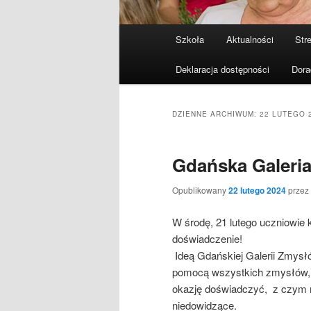
Menu
Szkoła
Aktualności
Stre
Przeskocz
Przeskocz
główne
Deklaracja dostępności
Dora
do
do
tekstu
widgetów
DZIENNE ARCHIWUM:
22 LUTEGO 
Gdańska Galeri
Opublikowany
22 lutego 2024
przez
W środę, 21 lutego uczniowie
doświadczenie!
Ideą Gdańskiej Galerii Zmysł
pomocą wszystkich zmysłów, 
okazję doświadczyć, z czym m
niedowidzące.