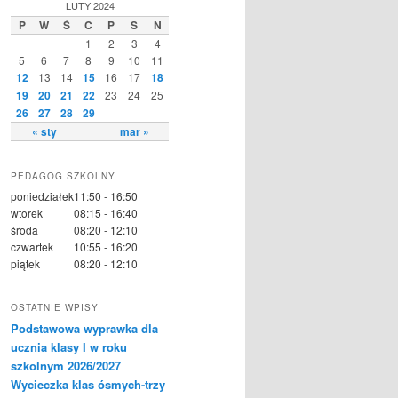
LUTY 2024
P
W
Ś
C
P
S
N
1
2
3
4
5
6
7
8
9
10
11
12
13
14
15
16
17
18
19
20
21
22
23
24
25
26
27
28
29
« sty
mar »
PEDAGOG SZKOLNY
poniedziałek
11:50 - 16:50
wtorek
08:15 - 16:40
środa
08:20 - 12:10
czwartek
10:55 - 16:20
piątek
08:20 - 12:10
OSTATNIE WPISY
Podstawowa wyprawka dla
ucznia klasy I w roku
szkolnym 2026/2027
Wycieczka klas ósmych-trzy