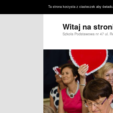
Ta strona korzysta z ciasteczek aby świadc
Witaj na stro
Szkoła Podstawowa nr 47 ul. 