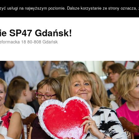
zyć usługi na najwyższym poziomie. Dalsze korzystanie ze strony oznacza, 
nie SP47 Gdańsk!
Reformacka 18 80-808 Gdańsk