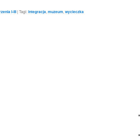
enia I-III
|
Tagi:
integracja
,
muzeum
,
wycieczka