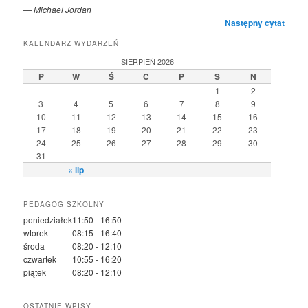
—
Michael Jordan
Następny cytat
KALENDARZ WYDARZEŃ
SIERPIEŃ 2026
P
W
Ś
C
P
S
N
1
2
3
4
5
6
7
8
9
10
11
12
13
14
15
16
17
18
19
20
21
22
23
24
25
26
27
28
29
30
31
« lip
PEDAGOG SZKOLNY
poniedziałek
11:50 - 16:50
wtorek
08:15 - 16:40
środa
08:20 - 12:10
czwartek
10:55 - 16:20
piątek
08:20 - 12:10
OSTATNIE WPISY