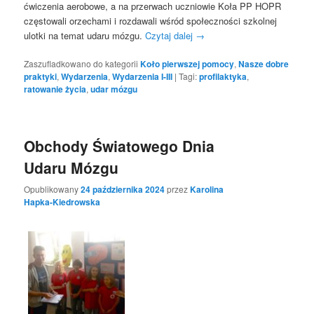
ćwiczenia aerobowe, a na przerwach uczniowie Koła PP HOPR
częstowali orzechami i rozdawali wśród społeczności szkolnej
ulotki na temat udaru mózgu.
Czytaj dalej
→
Zaszufladkowano do kategorii
Koło pierwszej pomocy
,
Nasze dobre
praktyki
,
Wydarzenia
,
Wydarzenia I-III
|
Tagi:
profilaktyka
,
ratowanie życia
,
udar mózgu
Obchody Światowego Dnia
Udaru Mózgu
Opublikowany
24 października 2024
przez
Karolina
Hapka-Kiedrowska