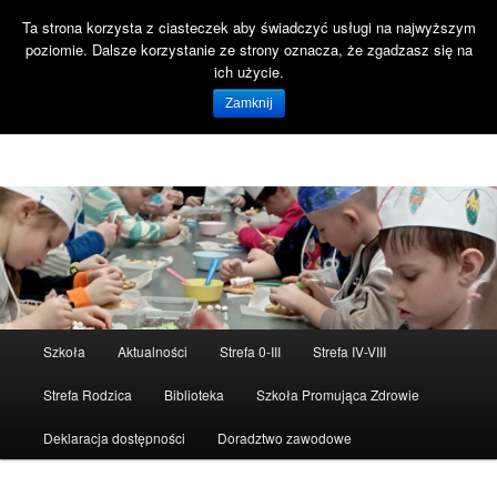
Ta strona korzysta z ciasteczek aby świadczyć usługi na najwyższym
Szuka
poziomie. Dalsze korzystanie ze strony oznacza, że zgadzasz się na
Open 
ich użycie.
Witaj na stronie SP47 Gdańsk!
Zamknij
Szkoła Podstawowa nr 47 ul. Reformacka 18 80-808 Gdańsk
Menu
Szkoła
Aktualności
Strefa 0-III
Strefa IV-VIII
Przeskocz
Przeskocz
główne
Strefa Rodzica
Biblioteka
Szkoła Promująca Zdrowie
do
do
Deklaracja dostępności
Doradztwo zawodowe
tekstu
widgetów