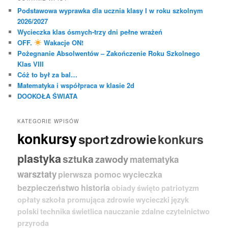
Podstawowa wyprawka dla ucznia klasy I w roku szkolnym
2026/2027
Wycieczka klas ósmych-trzy dni pełne wrażeń
OFF.
Wakacje ON!
Pożegnanie Absolwentów – Zakończenie Roku Szkolnego
Klas VIII
Cóż to był za bal…
Matematyka i współpraca w klasie 2d
DOOKOŁA ŚWIATA
KATEGORIE WPISÓW
konkursy
sport
zdrowie
konkurs
plastyka
sztuka
zawody
matematyka
warsztaty
pierwsza pomoc
wycieczka
bezpieczeństwo
historia
obiady
święto
patriotyzm
opłaty
szkoła promująca zdrowie
wycieczki
język
polski
technika
świetlica
nauczanie zdalne
czytelnictwo
przyroda