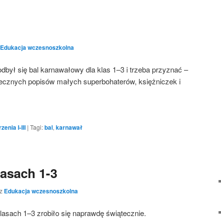
Edukacja wczesnoszkolna
był się bal karnawałowy dla klas 1–3 i trzeba przyznać –
anecznych popisów małych superbohaterów, księżniczek i
enia I-III
|
Tagi:
bal
,
karnawał
lasach 1-3
ez
Edukacja wczesnoszkolna
lasach 1–3 zrobiło się naprawdę świątecznie.