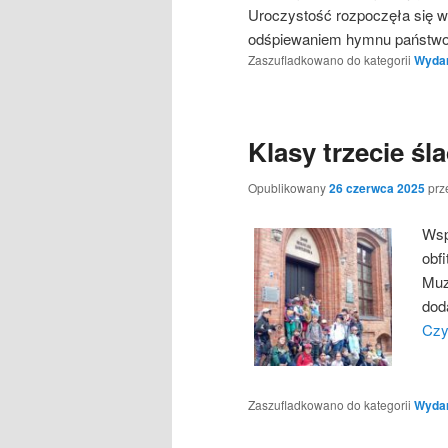
Uroczystość rozpoczęła się 
odśpiewaniem hymnu państ
Zaszufladkowano do kategorii
Wydarz
Klasy trzecie ś
Opublikowany
26 czerwca 2025
prz
Wsp
obf
Muz
dod
Czy
Zaszufladkowano do kategorii
Wydarz