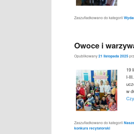
Zaszufladkowano do kategorii
Wydarz
Owoce i warzywa
Opublikowany
21 listopada 2025
pr
19 
I-I
ucz
w d
Czy
Zaszufladkowano do kategorii
Nasze
konkurs recytatorski