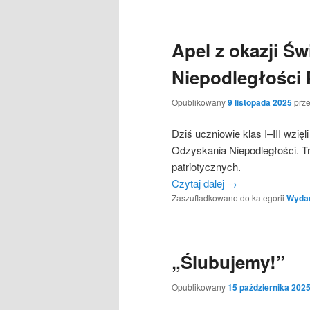
Apel z okazji Ś
Niepodległości
Opublikowany
9 listopada 2025
prz
Dziś uczniowie klas I–III wzi
Odzyskania Niepodległości. Tr
patriotycznych.
Czytaj dalej
→
Zaszufladkowano do kategorii
Wydarz
„Ślubujemy!”
Opublikowany
15 października 202