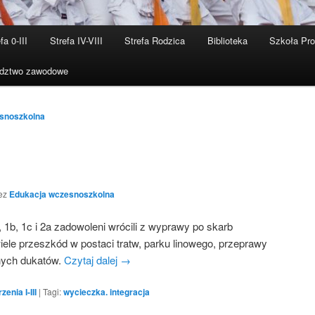
fa 0-III
Strefa IV-VIII
Strefa Rodzica
Biblioteka
Szkoła Pr
dztwo zawodowe
snoszkolna
ez
Edukacja wczesnoszkolna
 1b, 1c i 2a zadowoleni wrócili z wyprawy po skarb
iele przeszkód w postaci tratw, parku linowego, przeprawy
onych dukatów.
Czytaj dalej
→
enia I-III
|
Tagi:
wycieczka. integracja