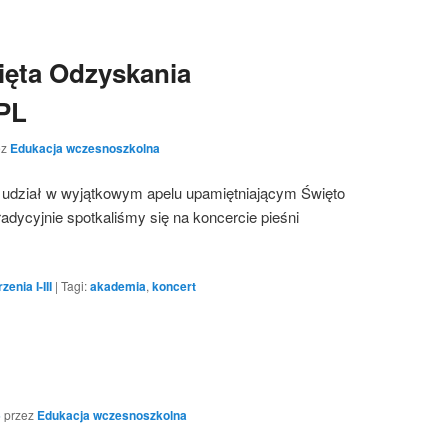
więta Odzyskania
 PL
ez
Edukacja wczesnoszkolna
ęli udział w wyjątkowym apelu upamiętniającym Święto
adycyjnie spotkaliśmy się na koncercie pieśni
enia I-III
|
Tagi:
akademia
,
koncert
5
przez
Edukacja wczesnoszkolna