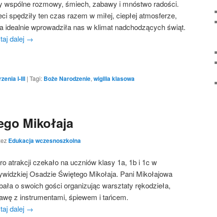
y wspólne rozmowy, śmiech, zabawy i mnóstwo radości.
eci spędziły ten czas razem w miłej, ciepłej atmosferze,
ra idealnie wprowadziła nas w klimat nadchodzących świąt.
taj dalej
→
enia I-III
|
Tagi:
Boże Narodzenie
,
wigilia klasowa
tego Mikołaja
zez
Edukacja wczesnoszkolna
ro atrakcji czekało na uczniów klasy 1a, 1b i 1c w
ywidzkiej Osadzie Świętego Mikołaja. Pani Mikołajowa
bała o swoich gości organizując warsztaty rękodzieła,
awę z instrumentami, śpiewem i tańcem.
taj dalej
→