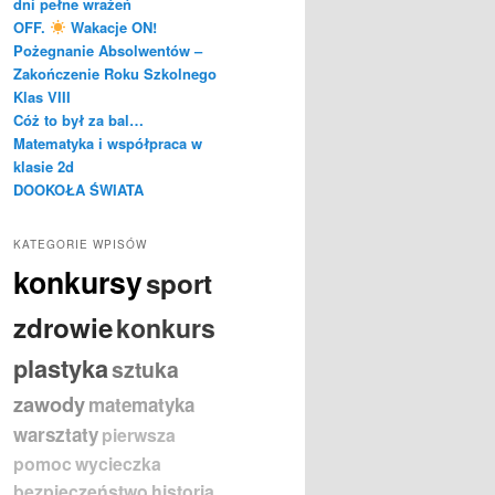
dni pełne wrażeń
OFF.
Wakacje ON!
Pożegnanie Absolwentów –
Zakończenie Roku Szkolnego
Klas VIII
Cóż to był za bal…
Matematyka i współpraca w
klasie 2d
DOOKOŁA ŚWIATA
KATEGORIE WPISÓW
konkursy
sport
zdrowie
konkurs
plastyka
sztuka
zawody
matematyka
warsztaty
pierwsza
pomoc
wycieczka
bezpieczeństwo
historia