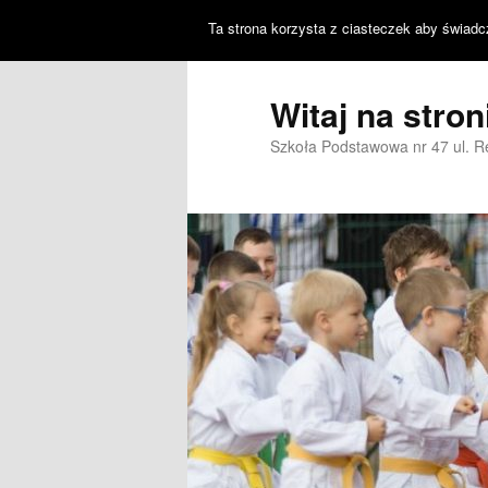
Ta strona korzysta z ciasteczek aby świadc
Witaj na stro
Szkoła Podstawowa nr 47 ul. 