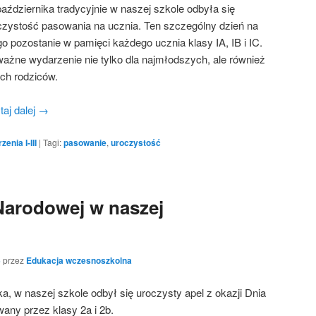
października tradycyjnie w naszej szkole odbyła się
czystość pasowania na ucznia. Ten szczególny dzień na
go pozostanie w pamięci każdego ucznia klasy IA, IB i IC.
ważne wydarzenie nie tylko dla najmłodszych, ale również
ich rodziców.
taj dalej
→
enia I-III
|
Tagi:
pasowanie
,
uroczystość
Narodowej w naszej
5
przez
Edukacja wczesnoszkolna
a, w naszej szkole odbył się uroczysty apel z okazji Dnia
any przez klasy 2a i 2b.