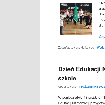
14 
uro
dłu
To 
dla 
Czy
Zaszufladkowano do kategorii
Wydarz
Dzień Edukacji 
szkole
Opublikowany
14 października 202
W poniedziałek, 13 październik
Edukacji Narodowej, przygotow