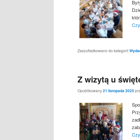
Był
Dzi
któ
Czy
Zaszufladkowano do kategorii
Wydarz
Z wizytą u świę
Opublikowany
21 listopada 2025
pr
Spo
Prz
zad
zab
Czy