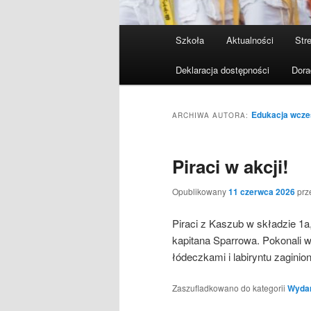
Menu
Szkoła
Aktualności
Stre
Przeskocz
Przeskocz
główne
Deklaracja dostępności
Dora
do
do
tekstu
widgetów
Edukacja wcze
ARCHIWA AUTORA:
Piraci w akcji!
Opublikowany
11 czerwca 2026
prz
Piraci z Kaszub w składzie 1a,
kapitana Sparrowa. Pokonali w
łódeczkami i labiryntu zagini
Zaszufladkowano do kategorii
Wydarz