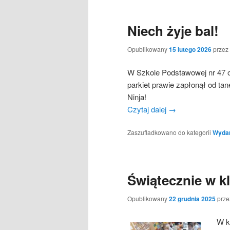
Niech żyje bal!
Opublikowany
15 lutego 2026
przez
W Szkole Podstawowej nr 47 od
parkiet prawie zapłonął od t
Ninja!
Czytaj dalej
→
Zaszufladkowano do kategorii
Wydarz
Świątecznie w k
Opublikowany
22 grudnia 2025
prz
W k