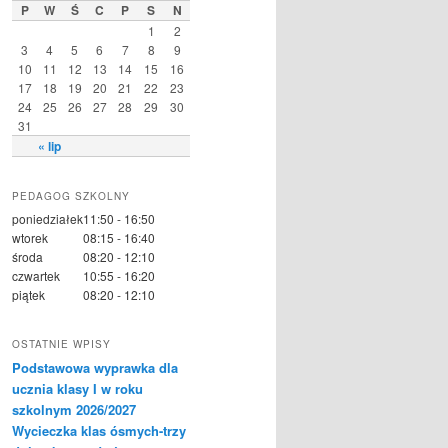
P
W
Ś
C
P
S
N
1
2
3
4
5
6
7
8
9
10
11
12
13
14
15
16
17
18
19
20
21
22
23
24
25
26
27
28
29
30
31
« lip
PEDAGOG SZKOLNY
poniedziałek
11:50 - 16:50
wtorek
08:15 - 16:40
środa
08:20 - 12:10
czwartek
10:55 - 16:20
piątek
08:20 - 12:10
OSTATNIE WPISY
Podstawowa wyprawka dla
ucznia klasy I w roku
szkolnym 2026/2027
Wycieczka klas ósmych-trzy