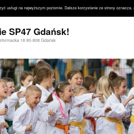
zyć usługi na najwyższym poziomie. Dalsze korzystanie ze strony oznacza, 
nie SP47 Gdańsk!
Reformacka 18 80-808 Gdańsk