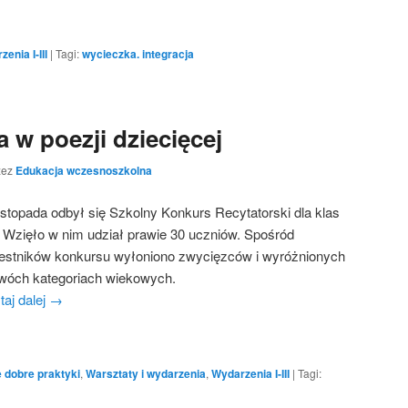
enia I-III
|
Tagi:
wycieczka. integracja
 w poezji dziecięcej
zez
Edukacja wczesnoszkolna
listopada odbył się Szkolny Konkurs Recytatorski dla klas
II. Wzięło w nim udział prawie 30 uczniów. Spośród
estników konkursu wyłoniono zwycięzców i wyróżnionych
wóch kategoriach wiekowych.
taj dalej
→
 dobre praktyki
,
Warsztaty i wydarzenia
,
Wydarzenia I-III
|
Tagi: