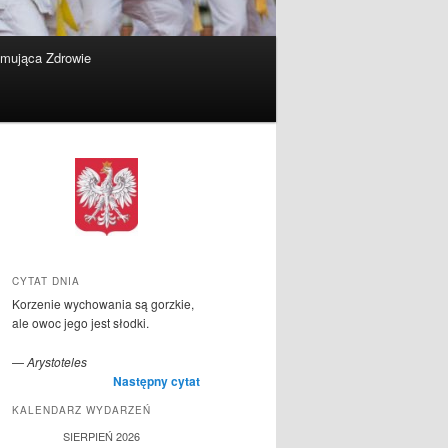
omująca Zdrowie
CYTAT DNIA
Korzenie wychowania są gorzkie,
ale owoc jego jest słodki.
—
Arystoteles
Następny cytat
KALENDARZ WYDARZEŃ
SIERPIEŃ 2026