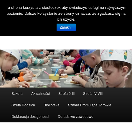
Ta strona korzysta z ciasteczek aby świadczyć usługi na najwyższym
Szuka
poziomie. Dalsze korzystanie ze strony oznacza, że zgadzasz się na
Open 
ich użycie.
Witaj na stronie SP47 Gdańsk!
Zamknij
Szkoła Podstawowa nr 47 ul. Reformacka 18 80-808 Gdańsk
Menu
Szkoła
Aktualności
Strefa 0-III
Strefa IV-VIII
Przeskocz
Przeskocz
główne
Strefa Rodzica
Biblioteka
Szkoła Promująca Zdrowie
do
do
Deklaracja dostępności
Doradztwo zawodowe
tekstu
widgetów