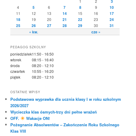
1
2
3
4
5
6
7
8
9
10
11
12
13
14
15
16
17
18
19
20
21
22
23
24
25
26
27
28
29
30
31
« kw.
cze »
PEDAGOG SZKOLNY
poniedziałek
11:50 - 16:50
wtorek
08:15 - 16:40
środa
08:20 - 12:10
czwartek
10:55 - 16:20
piątek
08:20 - 12:10
OSTATNIE WPISY
Podstawowa wyprawka dla ucznia klasy I w roku szkolnym
2026/2027
Wycieczka klas ósmych-trzy dni pełne wrażeń
OFF.
Wakacje ON!
Pożegnanie Absolwentów – Zakończenie Roku Szkolnego
Klas VIII