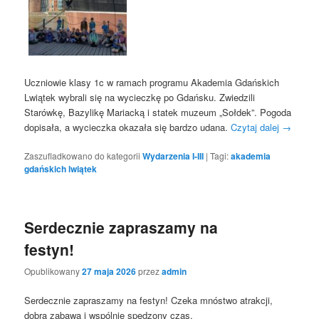
Uczniowie klasy 1c w ramach programu Akademia Gdańskich
Lwiątek wybrali się na wycieczkę po Gdańsku. Zwiedzili
Starówkę, Bazylikę Mariacką i statek muzeum „Sołdek”. Pogoda
dopisała, a wycieczka okazała się bardzo udana.
Czytaj dalej
→
Zaszufladkowano do kategorii
Wydarzenia I-III
|
Tagi:
akademia
gdańskich lwiątek
Serdecznie zapraszamy na
festyn!
Opublikowany
27 maja 2026
przez
admin
Serdecznie zapraszamy na festyn! Czeka mnóstwo atrakcji,
dobra zabawa i wspólnie spędzony czas.