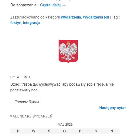
Do zobaczenia!”
Czytaj dalej
→
Zaszufladkowano do kategorii
Wydarzenia
,
Wydarzenia I-III
|
Tagi:
festyn
,
integracja
CYTAT DNIA
Dzieci trzeba tak wychowywać, aby podawały sobie ręce, a nie
podstawiały nogi.
—
Tomasz Rybak
Następny cytat
KALENDARZ WYDARZEŃ
MAJ 2026
P
W
Ś
C
P
S
N