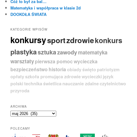
Cóż to był za bal…
Matematyka i współpraca w klasie 2d
DOOKOŁA ŚWIATA
KATEGORIE WPISÓW
konkursy
sport
zdrowie
konkurs
plastyka
sztuka
zawody
matematyka
warsztaty
pierwsza pomoc
wycieczka
bezpieczeństwo
historia
obiady
święto
patriotyzm
opłaty
szkoła promująca zdrowie
wycieczki
język
polski
technika
świetlica
nauczanie zdalne
czytelnictwo
przyroda
ARCHIWA
A
r
c
POLECAMY
h
i