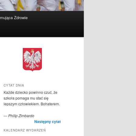
omująca Zdrowie
CYTAT DNIA
Każde dziecko powinno czuć, że
szkoła pomaga mu stać się
lepszym człowiekiem. Bohaterem.
—
Philip Zimbardo
Następny cytat
KALENDARZ WYDARZEŃ