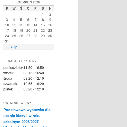
SIERPIEŃ 2026
P
W
Ś
C
P
S
N
1
2
3
4
5
6
7
8
9
10
11
12
13
14
15
16
17
18
19
20
21
22
23
24
25
26
27
28
29
30
31
« lip
PEDAGOG SZKOLNY
poniedziałek
11:50 - 16:50
wtorek
08:15 - 16:40
środa
08:20 - 12:10
czwartek
10:55 - 16:20
piątek
08:20 - 12:10
OSTATNIE WPISY
Podstawowa wyprawka dla
ucznia klasy I w roku
szkolnym 2026/2027