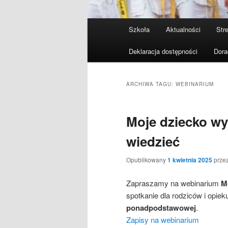
Menu
Szkoła
Aktualności
Stre
Przeskocz
Przeskocz
główne
Deklaracja dostępności
Dora
do
do
tekstu
widgetów
ARCHIWA TAGU:
WEBINARIUM
Moje dziecko wy
wiedzieć
Opublikowany
1 kwietnia 2025
prze
Zapraszamy na webinarium
Mo
spotkanie dla rodziców i opi
ponadpodstawowej
.
Zapisy na webinarium