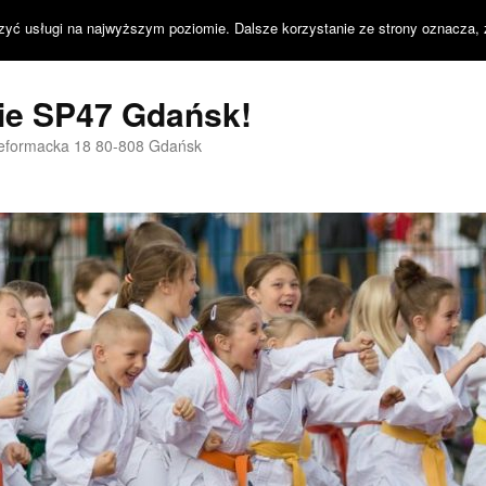
zyć usługi na najwyższym poziomie. Dalsze korzystanie ze strony oznacza, 
nie SP47 Gdańsk!
Reformacka 18 80-808 Gdańsk