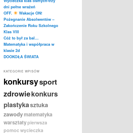
Wycieczka klas ósmych-trzy
dni pełne wrażeń
OFF.
Wakacje ON!
Pożegnanie Absolwentów –
Zakończenie Roku Szkolnego
Klas VIII
Cóż to był za bal…
Matematyka i współpraca w
klasie 2d
DOOKOŁA ŚWIATA
KATEGORIE WPISÓW
konkursy
sport
zdrowie
konkurs
plastyka
sztuka
zawody
matematyka
warsztaty
pierwsza
pomoc
wycieczka