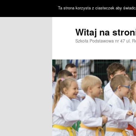
Ta strona korzysta z ciasteczek aby świadc
Witaj na stro
Szkoła Podstawowa nr 47 ul. 