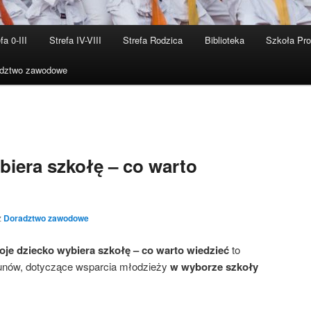
fa 0-III
Strefa IV-VIII
Strefa Rodzica
Biblioteka
Szkoła Pr
dztwo zawodowe
biera szkołę – co warto
z
Doradztwo zawodowe
je dziecko wybiera szkołę – co warto wiedzieć
to
ekunów, dotyczące wsparcia młodzieży
w wyborze szkoły