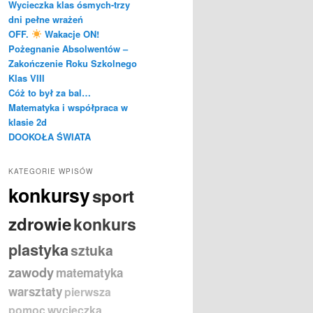
Wycieczka klas ósmych-trzy
dni pełne wrażeń
OFF.
Wakacje ON!
Pożegnanie Absolwentów –
Zakończenie Roku Szkolnego
Klas VIII
Cóż to był za bal…
Matematyka i współpraca w
klasie 2d
DOOKOŁA ŚWIATA
KATEGORIE WPISÓW
konkursy
sport
zdrowie
konkurs
plastyka
sztuka
zawody
matematyka
warsztaty
pierwsza
pomoc
wycieczka