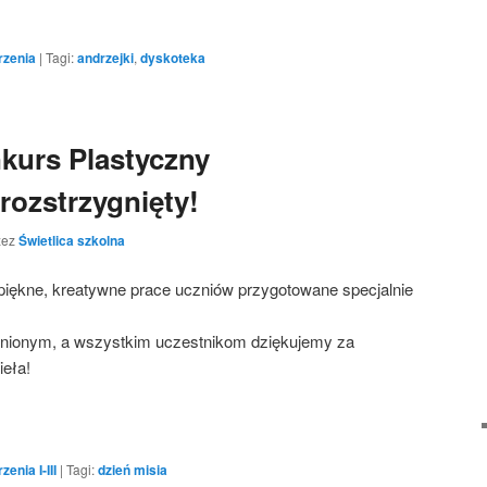
zenia
|
Tagi:
andrzejki
,
dyskoteka
kurs Plastyczny
rozstrzygnięty!
zez
Świetlica szkolna
 piękne, kreatywne prace uczniów przygotowane specjalnie
żnionym, a wszystkim uczestnikom dziękujemy za
ieła!
enia I-III
|
Tagi:
dzień misia