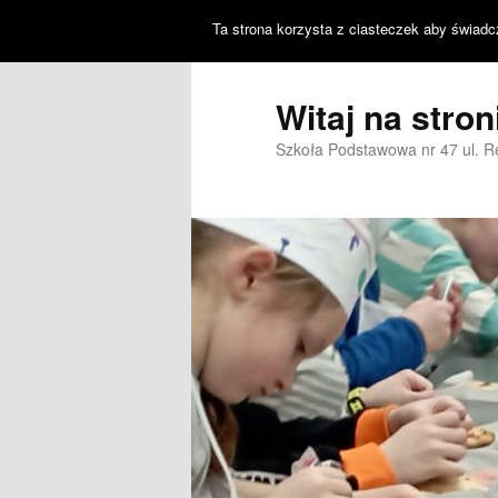
Ta strona korzysta z ciasteczek aby świadc
Witaj na stro
Szkoła Podstawowa nr 47 ul. 