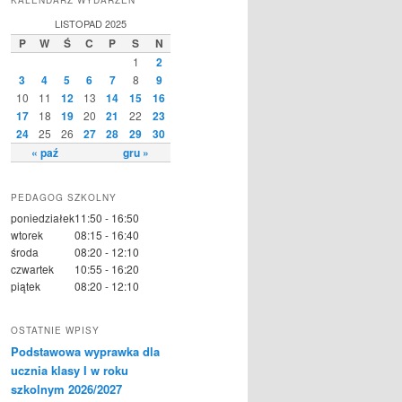
LISTOPAD 2025
P
W
Ś
C
P
S
N
1
2
3
4
5
6
7
8
9
10
11
12
13
14
15
16
17
18
19
20
21
22
23
24
25
26
27
28
29
30
« paź
gru »
PEDAGOG SZKOLNY
poniedziałek
11:50 - 16:50
wtorek
08:15 - 16:40
środa
08:20 - 12:10
czwartek
10:55 - 16:20
piątek
08:20 - 12:10
OSTATNIE WPISY
Podstawowa wyprawka dla
ucznia klasy I w roku
szkolnym 2026/2027