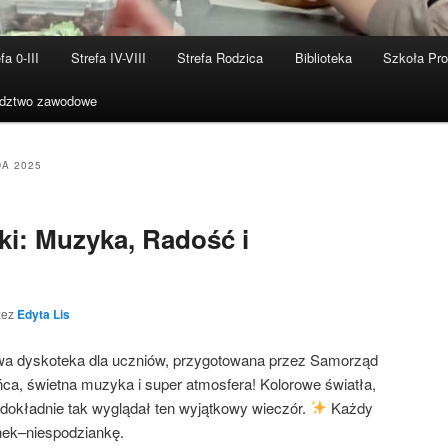
fa 0-III
Strefa IV-VIII
Strefa Rodzica
Biblioteka
Szkoła Pr
dztwo zawodowe
DA 2025
ki: Muzyka, Radość i
zez
Edyta Lis
wa dyskoteka dla uczniów, przygotowana przez Samorząd
ca, świetna muzyka i super atmosfera! Kolorowe światła,
dokładnie tak wyglądał ten wyjątkowy wieczór.
Każdy
nek–niespodziankę.