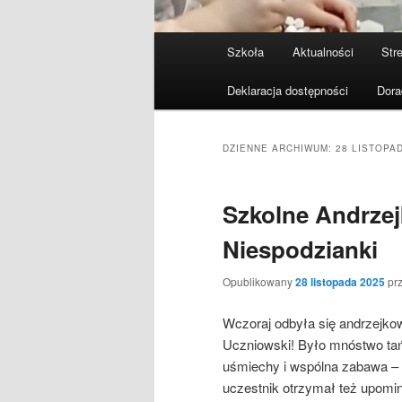
Menu
Szkoła
Aktualności
Stre
Przeskocz
Przeskocz
główne
Deklaracja dostępności
Dora
do
do
tekstu
widgetów
DZIENNE ARCHIWUM:
28 LISTOPA
Szkolne Andrzej
Niespodzianki
Opublikowany
28 listopada 2025
pr
Wczoraj odbyła się andrzejko
Uczniowski! Było mnóstwo tań
uśmiechy i wspólna zabawa – 
uczestnik otrzymał też upomi