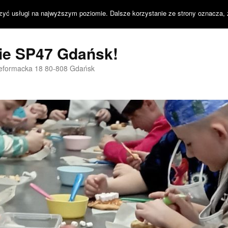
zyć usługi na najwyższym poziomie. Dalsze korzystanie ze strony oznacza, 
nie SP47 Gdańsk!
Reformacka 18 80-808 Gdańsk