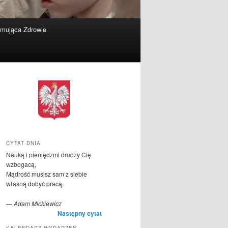
omująca Zdrowie
CYTAT DNIA
Nauką i pieniędzmi drudzy Cię
wzbogacą,
Mądrość musisz sam z siebie
własną dobyć pracą.
—
Adam Mickiewicz
Następny cytat
KALENDARZ WYDARZEŃ