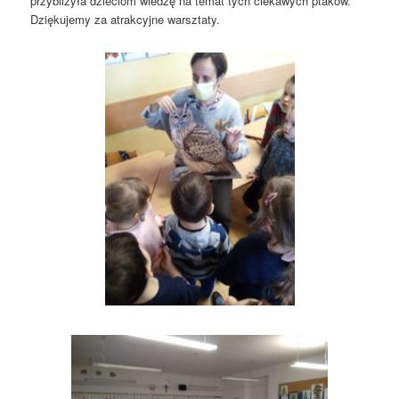
przybliżyła dzieciom wiedzę na temat tych ciekawych ptaków.
Dziękujemy za atrakcyjne warsztaty.