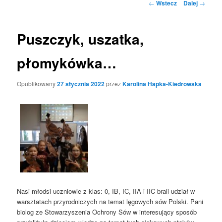
Nawigacja
←
Wstecz
Dalej
→
po
wpisach
Puszczyk, uszatka,
płomykówka…
Opublikowany
27 stycznia 2022
przez
Karolina Hapka-Kiedrowska
Nasi młodsi uczniowie z klas: 0, IB, IC, IIA i IIC brali udział w
warsztatach przyrodniczych na temat lęgowych sów Polski. Pani
biolog ze Stowarzyszenia Ochrony Sów w interesujący sposób