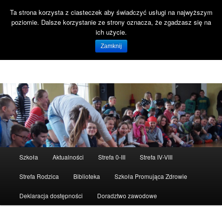
Ta strona korzysta z ciasteczek aby świadczyć usługi na najwyższym
Szuka
poziomie. Dalsze korzystanie ze strony oznacza, że zgadzasz się na
Open 
ich użycie.
Witaj na stronie SP47 Gdańsk!
Zamknij
Szkoła Podstawowa nr 47 ul. Reformacka 18 80-808 Gdańsk
Menu
Szkoła
Aktualności
Strefa 0-III
Strefa IV-VIII
Przeskocz
główne
Strefa Rodzica
Biblioteka
Szkoła Promująca Zdrowie
do
Deklaracja dostępności
Doradztwo zawodowe
tekstu