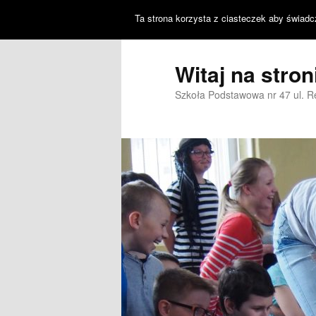
Ta strona korzysta z ciasteczek aby świadc
Witaj na stro
Szkoła Podstawowa nr 47 ul. 