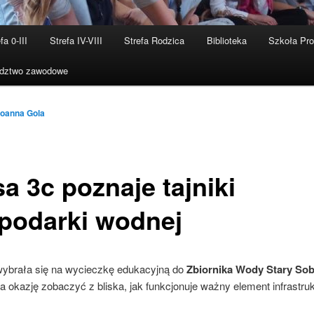
fa 0-III
Strefa IV-VIII
Strefa Rodzica
Biblioteka
Szkoła Pr
dztwo zawodowe
oanna Gola
a 3c poznaje tajniki
podarki wodnej
wybrała się na wycieczkę edukacyjną do
Zbiornika Wody Stary Sob
a okazję zobaczyć z bliska, jak funkcjonuje ważny element infrastru