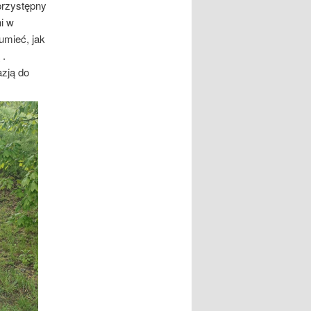
przystępny
ni w
umieć, jak
 .
azją do