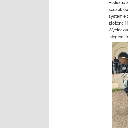
Podczas z
sposób opo
systemie 
złożone i
Wycieczka 
integracji 