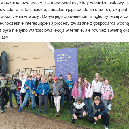
wiedzania towarzyszył nam przewodnik , który w bardzo ciekawy i 
wiadał o historii obiektu, zasadach jego działania oraz roli, jaką peł
zaopatrzenia w wodę . Dzięki jego opowieściom mogliśmy lepiej zroz
 jednocześnie interesujące są procesy związane z gospodarką wodną
była nie tylko wartościową lekcją w terenie, ale również świetną ok
klasy .