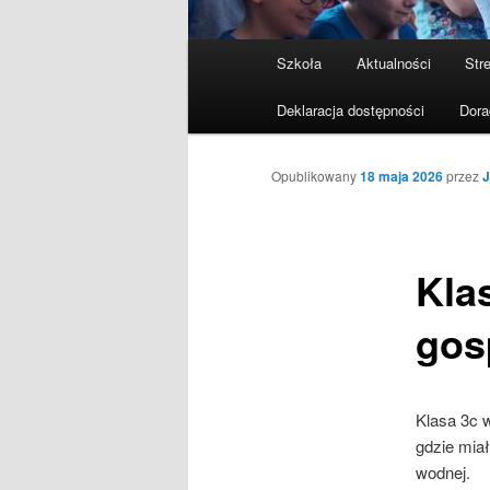
Menu
Szkoła
Aktualności
Stre
Przeskocz
główne
Deklaracja dostępności
Dora
do
tekstu
Opublikowany
18 maja 2026
przez
J
Klas
gos
Klasa 3c 
gdzie miał
wodnej.