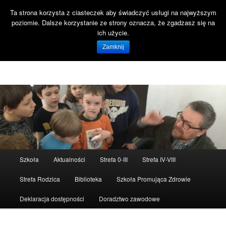
Ta strona korzysta z ciasteczek aby świadczyć usługi na najwyższym
Szuka
poziomie. Dalsze korzystanie ze strony oznacza, że zgadzasz się na
Open 
ich użycie.
Witaj na stronie SP47 Gdańsk!
Zamknij
Szkoła Podstawowa nr 47 ul. Reformacka 18 80-808 Gdańsk
Menu
Szkoła
Aktualności
Strefa 0-III
Strefa IV-VIII
Przeskocz
główne
Strefa Rodzica
Biblioteka
Szkoła Promująca Zdrowie
do
Deklaracja dostępności
Doradztwo zawodowe
tekstu