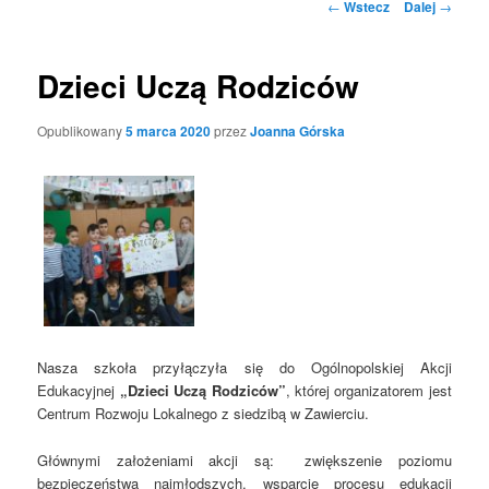
Nawigacja
←
Wstecz
Dalej
→
po
wpisach
Dzieci Uczą Rodziców
Opublikowany
5 marca 2020
przez
Joanna Górska
Nasza szkoła przyłączyła się do Ogólnopolskiej Akcji
Edukacyjnej
„Dzieci Uczą Rodziców”
, której organizatorem jest
Centrum Rozwoju Lokalnego z siedzibą w Zawierciu.
Głównymi założeniami akcji są: zwiększenie poziomu
bezpieczeństwa najmłodszych, wsparcie procesu edukacji