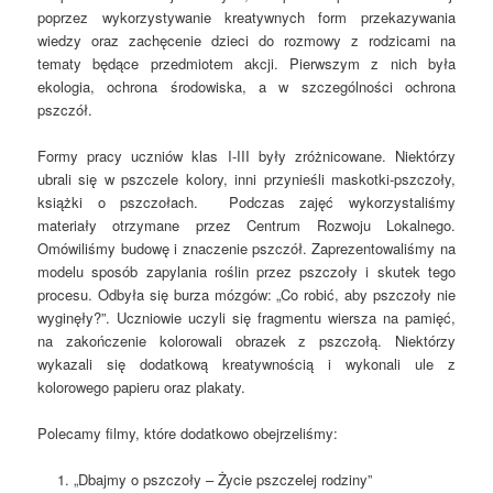
poprzez wykorzystywanie kreatywnych form przekazywania
wiedzy oraz zachęcenie dzieci do rozmowy z rodzicami na
tematy będące przedmiotem akcji. Pierwszym z nich była
ekologia, ochrona środowiska, a w szczególności ochrona
pszczół.
Formy pracy uczniów klas I-III były zróżnicowane. Niektórzy
ubrali się w pszczele kolory, inni przynieśli maskotki-pszczoły,
książki o pszczołach. Podczas zajęć wykorzystaliśmy
materiały otrzymane przez Centrum Rozwoju Lokalnego.
Omówiliśmy budowę i znaczenie pszczół. Zaprezentowaliśmy na
modelu sposób zapylania roślin przez pszczoły i skutek tego
procesu. Odbyła się burza mózgów: „Co robić, aby pszczoły nie
wyginęły?”. Uczniowie uczyli się fragmentu wiersza na pamięć,
na zakończenie kolorowali obrazek z pszczołą. Niektórzy
wykazali się dodatkową kreatywnością i wykonali ule z
kolorowego papieru oraz plakaty.
Polecamy filmy, które dodatkowo obejrzeliśmy:
„Dbajmy o pszczoły – Życie pszczelej rodziny”