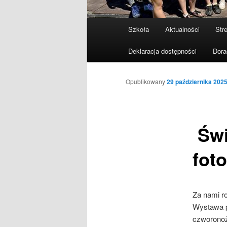
Menu
Szkoła
Aktualności
Stre
Przeskocz
główne
Deklaracja dostępności
Dora
do
tekstu
Opublikowany
29 października 202
Świ
fot
Za nami ro
Wystawa p
czworonożn