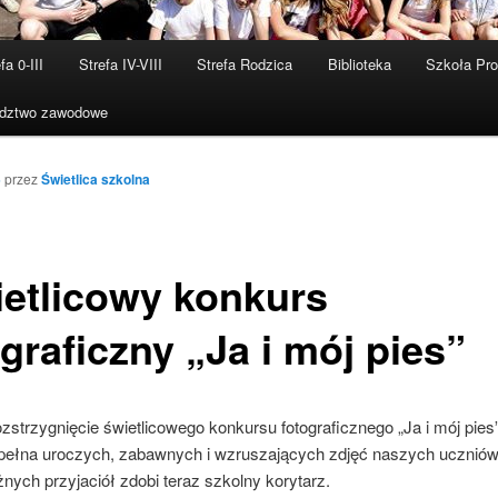
fa 0-III
Strefa IV-VIII
Strefa Rodzica
Biblioteka
Szkoła Pr
dztwo zawodowe
5
przez
Świetlica szkolna
etlicowy konkurs
ograficzny „Ja i mój pies”
zstrzygnięcie świetlicowego konkursu fotograficznego „Ja i mój pies”
ełna uroczych, zabawnych i wzruszających zdjęć naszych uczniów 
ych przyjaciół zdobi teraz szkolny korytarz.