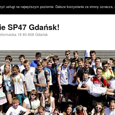
zyć usługi na najwyższym poziomie. Dalsze korzystanie ze strony oznacza, 
nie SP47 Gdańsk!
Reformacka 18 80-808 Gdańsk