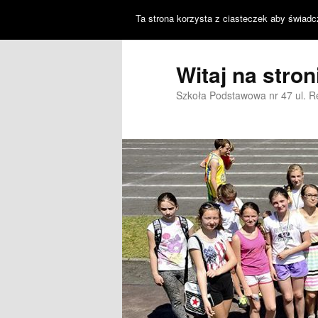
Ta strona korzysta z ciasteczek aby świadc
Witaj na stro
Szkoła Podstawowa nr 47 ul. 