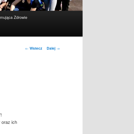
omująca Zdrowie
Nawigacja
←
Wstecz
Dalej
→
po
wpisach
!
oraz ich