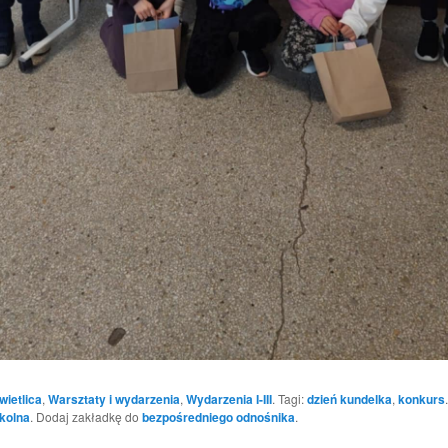
wietlica
,
Warsztaty i wydarzenia
,
Wydarzenia I-III
. Tagi:
dzień kundelka
,
konkurs
zkolna
. Dodaj zakładkę do
bezpośredniego odnośnika
.