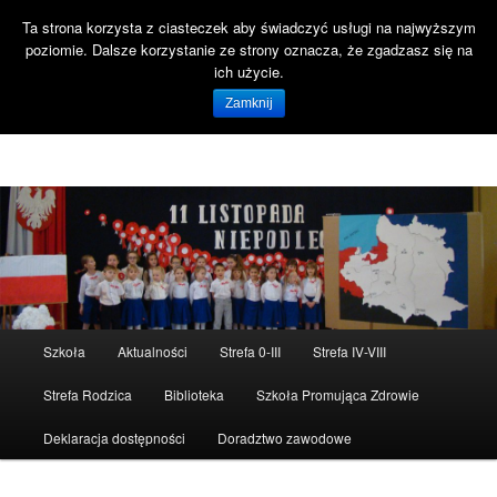
Ta strona korzysta z ciasteczek aby świadczyć usługi na najwyższym
Szuka
poziomie. Dalsze korzystanie ze strony oznacza, że zgadzasz się na
Open 
ich użycie.
Witaj na stronie SP47 Gdańsk!
Zamknij
Szkoła Podstawowa nr 47 ul. Reformacka 18 80-808 Gdańsk
Menu
Szkoła
Aktualności
Strefa 0-III
Strefa IV-VIII
Przeskocz
główne
Strefa Rodzica
Biblioteka
Szkoła Promująca Zdrowie
do
Deklaracja dostępności
Doradztwo zawodowe
tekstu