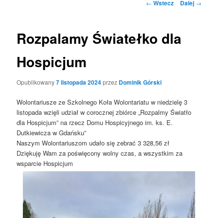
Nawigacja
←
Wstecz
Dalej
→
po
wpisach
Rozpalamy Światełko dla
Hospicjum
Opublikowany
7 listopada 2024
przez
Dominik Górski
Wolontariusze ze Szkolnego Koła Wolontariatu w niedzielę 3
listopada wzięli udział w corocznej zbiórce „Rozpalmy Światło
dla Hospicjum” na rzecz Domu Hospicyjnego im. ks. E.
Dutkiewicza w Gdańsku”
Naszym Wolontariuszom udało się zebrać 3 328,56 zł
Dziękuję Wam za poświęcony wolny czas, a wszystkim za
wsparcie Hospicjum