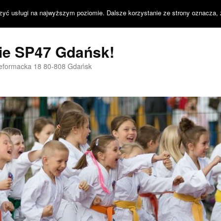
zyć usługi na najwyższym poziomie. Dalsze korzystanie ze strony oznacza, 
nie SP47 Gdańsk!
Reformacka 18 80-808 Gdańsk