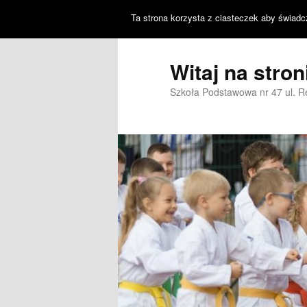
Ta strona korzysta z ciasteczek aby świadc
Witaj na stro
Szkoła Podstawowa nr 47 ul. 