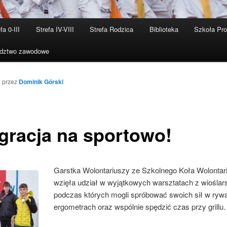
fa 0-III
Strefa IV-VIII
Strefa Rodzica
Biblioteka
Szkoła Pr
dztwo zawodowe
5
przez
Dominik Górski
egracja na sportowo!
Garstka Wolontariuszy ze Szkolnego Koła Wolontar
wzięła udział w wyjątkowych warsztatach z wioślar
podczas których mogli spróbować swoich sił w rywal
ergometrach oraz wspólnie spędzić czas przy grillu.