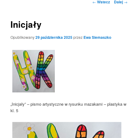
Nawigacja
←
Wstecz
Dalej
→
po
wpisach
Inicjały
Opublikowany
29 października 2025
przez
Ewa Siemaszko
„Inicjały” – pismo artystyczne w rysunku mazakami – plastyka w
kl. 5