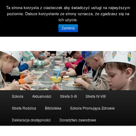
Ta strona korzysta z ciasteczek aby świadczyć usługi na najwyższym
Szuka
poziomie. Dalsze korzystanie ze strony oznacza, że zgadzasz się na
Open 
ich użycie.
Witaj na stronie SP47 Gdańsk!
Zamknij
Szkoła Podstawowa nr 47 ul. Reformacka 18 80-808 Gdańsk
Menu
Szkoła
Aktualności
Strefa 0-III
Strefa IV-VIII
Przeskocz
główne
Strefa Rodzica
Biblioteka
Szkoła Promująca Zdrowie
do
Deklaracja dostępności
Doradztwo zawodowe
tekstu